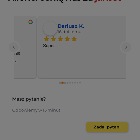
Dariusz K.
16 dni temu
Super
Rza
Zad
wła
od 
kil
...
Masz pytanie?
Odpowiemy w 15 minut
Zadaj pytani