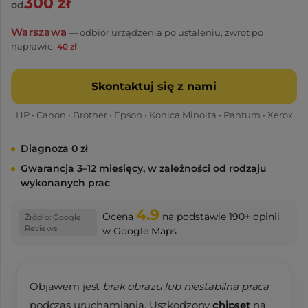
300 zł
od
Warszawa
— odbiór urządzenia po ustaleniu, zwrot po
naprawie:
40 zł
Skontaktuj się z nami
HP • Canon • Brother • Epson • Konica Minolta • Pantum • Xerox
Diagnoza 0 zł
Gwarancja 3–12 miesięcy, w zależności od rodzaju
wykonanych prac
4.9
Ocena
na podstawie 190+ opinii
w Google Maps
Objawem jest
brak obrazu lub niestabilna praca
podczas uruchamiania. Uszkodzony
chipset
na