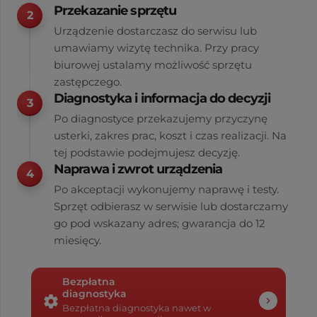
Przekazanie sprzętu
Urządzenie dostarczasz do serwisu lub
umawiamy wizytę technika. Przy pracy
biurowej ustalamy możliwość sprzętu
zastępczego.
Diagnostyka i informacja do decyzji
Po diagnostyce przekazujemy przyczynę
usterki, zakres prac, koszt i czas realizacji. Na
tej podstawie podejmujesz decyzję.
Naprawa i zwrot urządzenia
Po akceptacji wykonujemy naprawę i testy.
Sprzęt odbierasz w serwisie lub dostarczamy
go pod wskazany adres; gwarancja do 12
miesięcy.
Bezpłatna
diagnostyka
settings
chevron_right
Bezpłatna diagnostyka nawet w