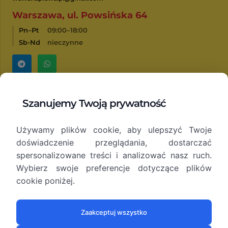
Warszawa, ul. Powsińska 64
Pn–Pt
09:00–18:00
Sb-Nd
nieczynne
Dojazd
Naprawa
Szanujemy Twoją prywatność
laptopów
Opinie
Kontakty
Używamy plików cookie, aby ulepszyć Twoje
Naprawa
drukarek
doświadczenie przeglądania, dostarczać
O nas
spersonalizowane treści i analizować nasz ruch.
Blog
Regeneracja
Wybierz swoje preferencje dotyczące plików
tonerow
cookie poniżej.
Zaakceptuj wszystko