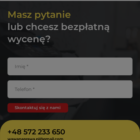
Masz pytanie
lub chcesz bezpłatną
wycenę?
Skontaktuj się z nami
+48 572 233 650
wawanaprawa.pl@gmail.com